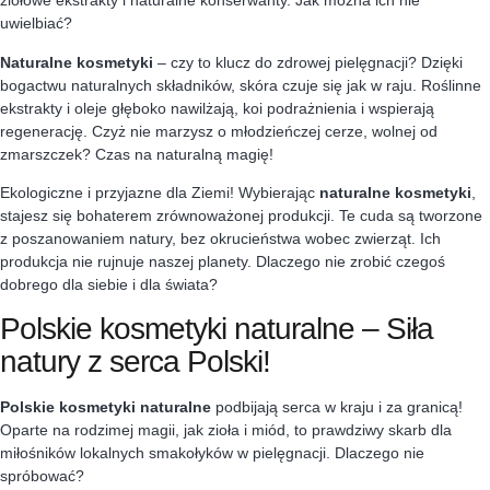
ziołowe ekstrakty i naturalne konserwanty. Jak można ich nie
uwielbiać?
Naturalne kosmetyki
– czy to klucz do zdrowej pielęgnacji? Dzięki
bogactwu naturalnych składników, skóra czuje się jak w raju. Roślinne
ekstrakty i oleje głęboko nawilżają, koi podrażnienia i wspierają
regenerację. Czyż nie marzysz o młodzieńczej cerze, wolnej od
zmarszczek? Czas na naturalną magię!
Ekologiczne i przyjazne dla Ziemi! Wybierając
naturalne kosmetyki
,
stajesz się bohaterem zrównoważonej produkcji. Te cuda są tworzone
z poszanowaniem natury, bez okrucieństwa wobec zwierząt. Ich
produkcja nie rujnuje naszej planety. Dlaczego nie zrobić czegoś
dobrego dla siebie i dla świata?
Polskie kosmetyki naturalne – Siła
natury z serca Polski!
Polskie kosmetyki naturalne
podbijają serca w kraju i za granicą!
Oparte na rodzimej magii, jak zioła i miód, to prawdziwy skarb dla
miłośników lokalnych smakołyków w pielęgnacji. Dlaczego nie
spróbować?